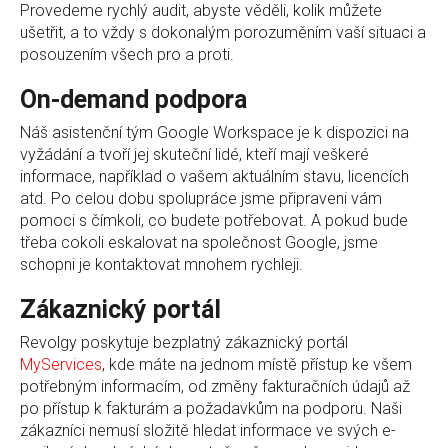
Provedeme rychlý audit, abyste věděli, kolik můžete
ušetřit, a to vždy s dokonalým porozuměním vaší situaci a
posouzením všech pro a proti.
On-demand podpora
Náš asistenční tým Google Workspace je k dispozici na
vyžádání a tvoří jej skuteční lidé, kteří mají veškeré
informace, například o vašem aktuálním stavu, licencích
atd. Po celou dobu spolupráce jsme připraveni vám
pomoci s čímkoli, co budete potřebovat. A pokud bude
třeba cokoli eskalovat na společnost Google, jsme
schopni je kontaktovat mnohem rychleji.
Zákaznický portál
Revolgy poskytuje bezplatný zákaznický portál
MyServices
, kde máte na jednom místě přístup ke všem
potřebným informacím, od změny fakturačních údajů až
po přístup k fakturám a požadavkům na podporu. Naši
zákazníci nemusí složitě hledat informace ve svých e-