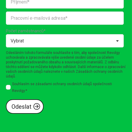
Počet zaměstnanců
*
Odesláním tohoto formuláře souhlasíte s tím, aby společnost Revolgy
uchovávala a zpracovávala výše uvedené osobní údaje za účelem
poskytnutí požadovaného obsahu a souvisejících materiálů. Z odběru
těchto sdělení se můžete kdykoliv odhlásit. Další informace o zpracování
vašich osobních údajů naleznete v našich
Zásadách ochrany osobních
údajů
.
Souhlasím se zásadami ochrany osobních údajů společnosti
Revolgy.
*