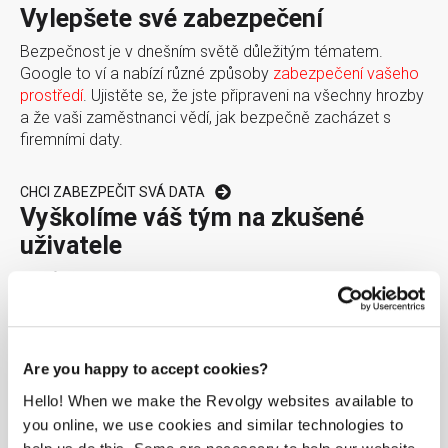
Vylepšete své zabezpečení
Bezpečnost je v dnešním světě důležitým tématem.
Google to ví a nabízí různé způsoby
zabezpečení vašeho
prostředí
. Ujistěte se, že jste připraveni na všechny hrozby
a že vaši zaměstnanci vědí, jak bezpečně zacházet s
firemními daty.
CHCI ZABEZPEČIT SVÁ DATA
Vyškolíme váš tým na zkušené
uživatele
Je důležité umět správně používat nástroje. Díky našemu
školení se váš tým seznámí se všemi funkcemi a
výhodami a získá dovednosti, jak je správně a efektivně
využívat, aby při své každodenní práci byli spokojenější a
produktivnější.
Are you happy to accept cookies?
Hello! When we make the Revolgy websites available to
ŠKOLENÍ A FUNKCE AI
you online, we use cookies and similar technologies to
Rychlá a snadná migrace