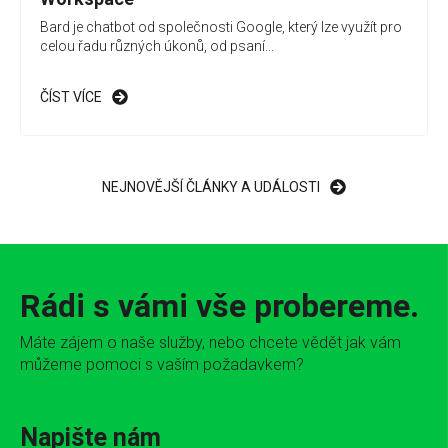
Bard je chatbot od společnosti Google, který lze využít pro
celou řadu různých úkonů, od psaní...
ČÍST VÍCE
NEJNOVĚJŠÍ ČLÁNKY A UDÁLOSTI
Rádi s vámi vše probereme.
Máte zájem o naše služby, nebo chcete vědět jak vám
můžeme pomoci s vaším požadavkem?
Napište nám