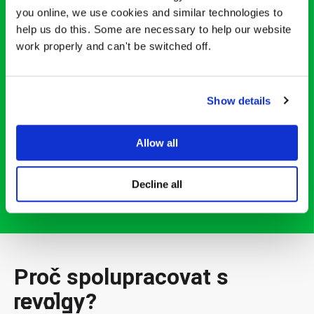
you online, we use cookies and similar technologies to
help us do this. Some are necessary to help our website
Moderní cloudové vyladění hudební
work properly and can't be switched off.
společnosti Kytary.cz
Český prodejce hudebních nástrojů a doplňků Kytary.cz se
již delší dobu potýkal se zastaralou...
Show details
ČÍST VÍCE
Allow all
Decline all
VŠECHNY PŘÍPADOVÉ STUDIE
Proč spolupracovat s
revolgy?