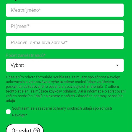
Počet zaměstnanců
*
Odesláním tohoto formuláře souhlasíte s tím, aby společnost Revolgy
uchovávala a zpracovávala výše uvedené osobní údaje za účelem
poskytnutí požadovaného obsahu a souvisejících materiálů. Z odběru
těchto sdělení se můžete kdykoliv odhlásit. Další informace o zpracování
vašich osobních údajů naleznete v našich
Zásadách ochrany osobních
údajů
.
Souhlasím se zásadami ochrany osobních údajů společnosti
Revolgy.
*