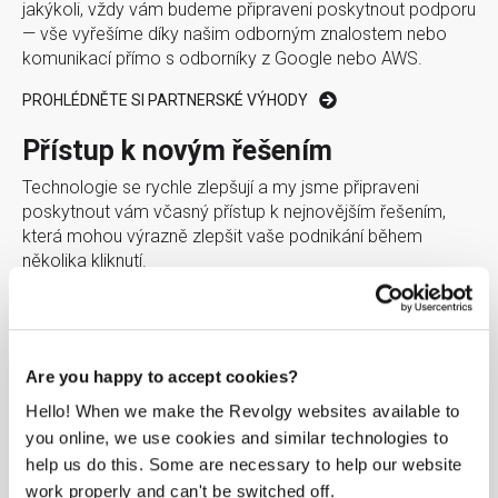
jakýkoli, vždy vám budeme připraveni poskytnout podporu
— vše vyřešíme díky našim odborným znalostem nebo
komunikací přímo s odborníky z Google nebo AWS.
PROHLÉDNĚTE SI PARTNERSKÉ VÝHODY
Přístup k novým řešením
Technologie se rychle zlepšují a my jsme připraveni
poskytnout vám včasný přístup k nejnovějším řešením,
která mohou výrazně zlepšit vaše podnikání během
několika kliknutí.
OBJEVTE ŘEŠENÍ
Žádné skryté náklady
Are you happy to accept cookies?
Jak to? Výše uvedené výhody jsou plně hrazeny
Hello! When we make the Revolgy websites available to
dodavatelem cloudu. Ti se dělí o část své marže, aby
zajistili, že partner poskytne svým zákazníkům veškerou
you online, we use cookies and similar technologies to
potřebnou podporu, kterou s největší pravděpodobností
help us do this. Some are necessary to help our website
nebude schopen zajistit sám (pokud nejste NASDAQ :)).
work properly and can't be switched off.