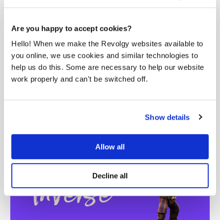
Are you happy to accept cookies?
Hello! When we make the Revolgy websites available to
Virtual Game Studio in the cloud
you online, we use cookies and similar technologies to
help us do this. Some are necessary to help our website
The Game Changer for 3Bohemians 3BOHEMIANS create
work properly and can't be switched off.
virtual worlds with digital stories since 2006....
READ CASE STUDY
Show details
Allow all
Decline all