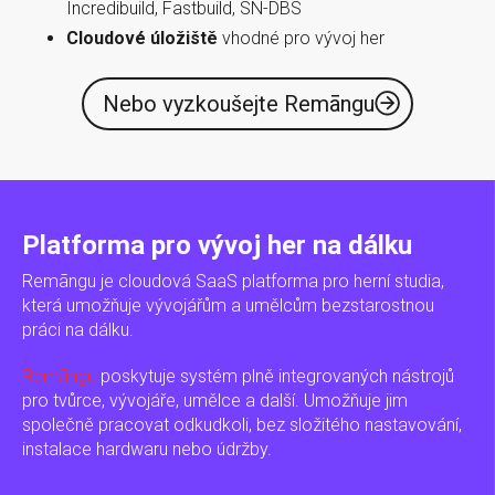
Incredibuild, Fastbuild, SN-DBS
Cloudové úložiště
vhodné pro vývoj her
Nebo vyzkoušejte Remāngu
Platforma pro vývoj her na dálku
Remāngu je cloudová SaaS platforma pro herní studia,
která umožňuje vývojářům a umělcům bezstarostnou
práci na dálku.
Remāngu
poskytuje systém plně integrovaných nástrojů
pro tvůrce, vývojáře, umělce a další. Umožňuje jim
společně pracovat odkudkoli, bez složitého nastavování,
instalace hardwaru nebo údržby.