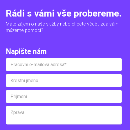
Rádi s vámi vše probereme.
Máte zájem o naše služby nebo chcete vědět, zda vám
můžeme pomoci?
Napište nám