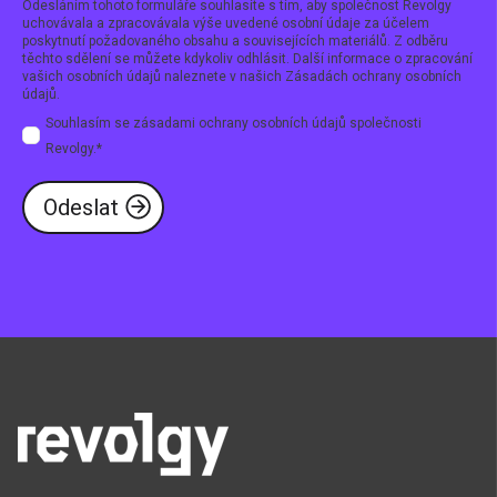
Odesláním tohoto formuláře souhlasíte s tím, aby společnost Revolgy
uchovávala a zpracovávala výše uvedené osobní údaje za účelem
poskytnutí požadovaného obsahu a souvisejících materiálů. Z odběru
těchto sdělení se můžete kdykoliv odhlásit. Další informace o zpracování
vašich osobních údajů naleznete v našich
Zásadách ochrany osobních
údajů
.
Souhlasím se zásadami ochrany osobních údajů společnosti
Revolgy.
*