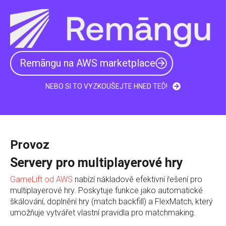
Remāngu na AWS marketplace
NEBO SI TO VYZKOUŠEJTE HNED TEĎ!
Provoz
Servery pro multiplayerové hry
GameLift od AWS
nabízí nákladově efektivní řešení pro
multiplayerové hry. Poskytuje funkce jako automatické
škálování, doplnění hry (match backfill) a FlexMatch, který
umožňuje vytvářet vlastní pravidla pro matchmaking.