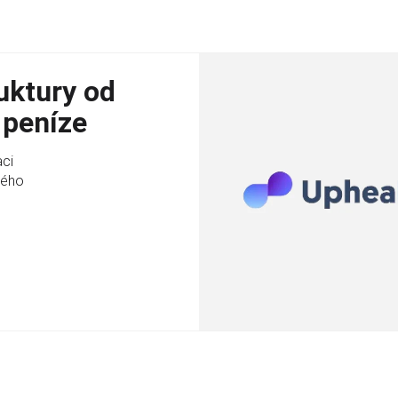
uktury od
 peníze
aci
vého