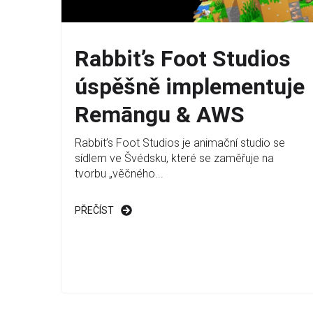
Rabbit’s Foot Studios
úspěšně implementuje
Remāngu & AWS
Rabbit’s Foot Studios je animační studio se
sídlem ve Švédsku, které se zaměřuje na
tvorbu „věčného...
PŘEČÍST