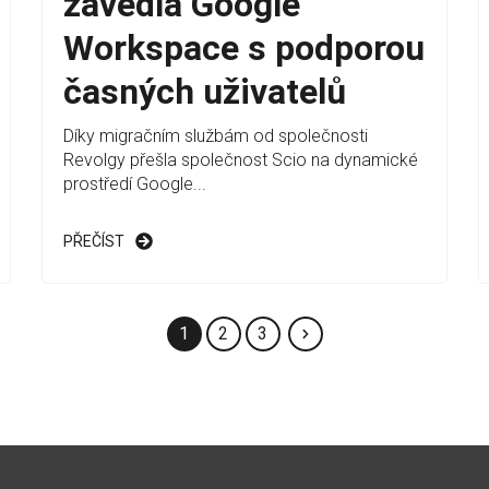
zavedla Google
Workspace s podporou
časných uživatelů
Díky migračním službám od společnosti
Revolgy přešla společnost Scio na dynamické
prostředí Google...
PŘEČÍST
1
2
3