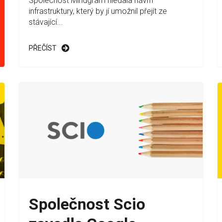
Společnost Mindgram hledala návrh
infrastruktury, který by jí umožnil přejít ze
stávající...
PŘEČÍST
Společnost Scio