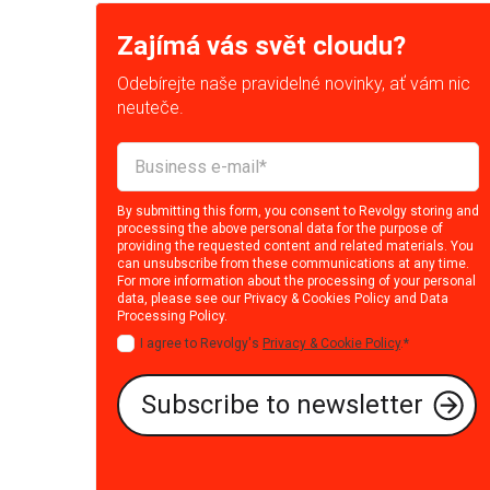
Zajímá vás svět cloudu?
Odebírejte naše pravidelné novinky, ať vám nic
neuteče.
By submitting this form, you consent to Revolgy storing and
processing the above personal data for the purpose of
providing the requested content and related materials. You
can unsubscribe from these communications at any time.
For more information about the processing of your personal
data, please see our
Privacy & Cookies Policy
and
Data
Processing Policy
.
I agree to Revolgy's
Privacy & Cookie Policy
.
*