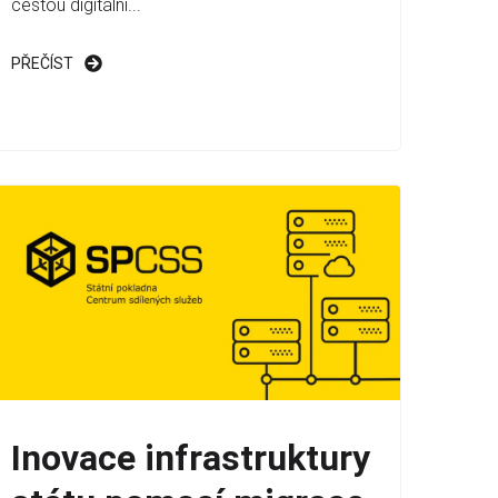
cestou digitální...
PŘEČÍST
Inovace infrastruktury