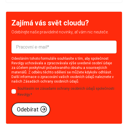
Zajímá vás svět cloudu?
Odebírejte naše pravidelné novinky, ať vám nic neuteče.
Odesláním tohoto formuláře souhlasíte s tím, aby společnost
Revolgy uchovávala a zpracovávala výše uvedené osobní údaje
za účelem poskytnutí požadovaného obsahu a souvisejících
materiálů. Z odběru těchto sdělení se můžete kdykoliv odhlásit.
Další informace o zpracování vašich osobních údajů naleznete v
našich
Zásadách ochrany osobních údajů
.
Souhlasím se zásadami ochrany osobních údajů společnosti
Revolgy.
*