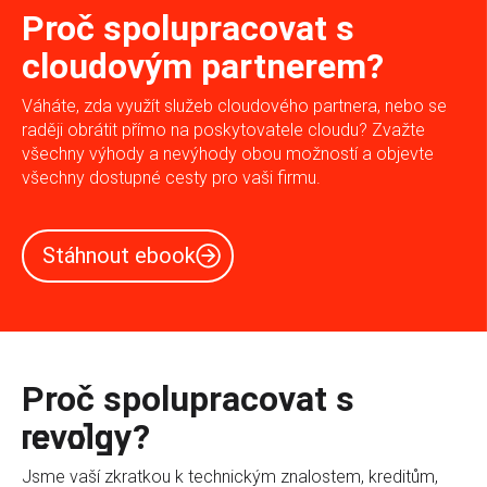
Proč spolupracovat s
cloudovým partnerem?
Váháte, zda využít služeb cloudového partnera, nebo se
raději obrátit přímo na poskytovatele cloudu? Zvažte
všechny výhody a nevýhody obou možností a objevte
všechny dostupné cesty pro vaši firmu.
Stáhnout ebook
Proč spolupracovat s
revolgy?
Jsme vaší zkratkou k technickým znalostem, kreditům,