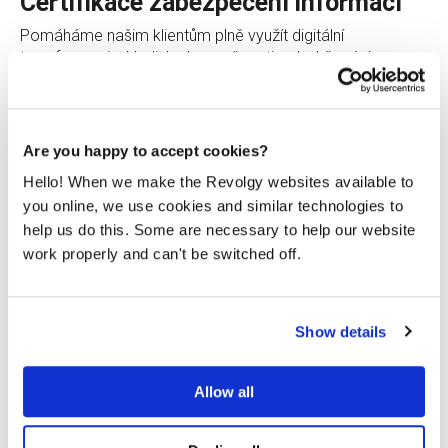
Certifikace zabezpečení informací
Pomáháme našim klientům plně využít digitální
transformaci z hlediska bezpečnosti a dodržování
předpisů. Pro Revolgy je to jedna z klíčových součástí
fungování.
Are you happy to accept cookies?
CERTIFIKACE ISMS
Hello! When we make the Revolgy websites available to
you online, we use cookies and similar technologies to
help us do this. Some are necessary to help our website
work properly and can't be switched off.
Show details
Allow all
25 let
Pomáháme firmám maximalizovat využití IT služeb