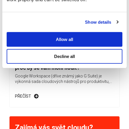
Show details
Allow all
Decline all
Google Workspace reseller: co je to a
proč by se vám mohl hodit?
Google Workspace (dříve známý jako G Suite) je
výkonná sada cloudových nástrojů pro produktivitu,...
PŘEČÍST
Zajímá vás svět cloudu?