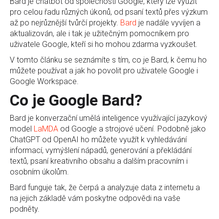
Bard je chatbot od společnosti Google, který lze využít
pro celou řadu různých úkonů, od psaní textů přes výzkum
až po nejrůznější tvůrčí projekty.
Bard
je nadále vyvíjen a
aktualizován, ale i tak je užitečným pomocníkem pro
uživatele Google, kteří si ho mohou zdarma vyzkoušet.
V tomto článku se seznámíte s tím, co je Bard, k čemu ho
můžete používat a jak ho povolit pro uživatele Google i
Google Workspace.
Co je Google Bard?
Bard je konverzační umělá inteligence využívající jazykový
model
LaMDA
od Google a strojové učení. Podobně jako
ChatGPT od OpenAI ho můžete využít k vyhledávání
informací, vymýšlení nápadů, generování a překládání
textů, psaní kreativního obsahu a dalším pracovním i
osobním úkolům.
Bard funguje tak, že čerpá a analyzuje data z internetu a
na jejich základě vám poskytne odpovědi na vaše
podněty.