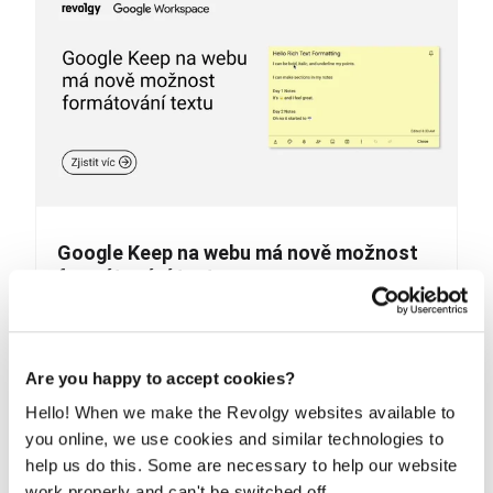
Google Keep na webu má nově možnost
formátování textu
Uživatelé aplikace Google Keep, kteří rádi používají její
webovou verzi, dlouho čekali na možnost...
Are you happy to accept cookies?
PŘEČÍST
Hello! When we make the Revolgy websites available to
you online, we use cookies and similar technologies to
help us do this. Some are necessary to help our website
work properly and can't be switched off.