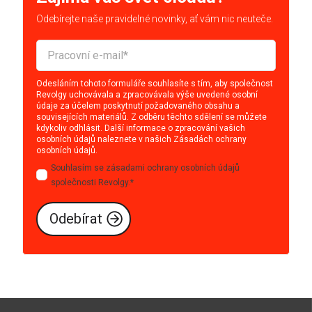
Odebírejte naše pravidelné novinky, ať vám nic neuteče.
Odesláním tohoto formuláře souhlasíte s tím, aby společnost
Revolgy uchovávala a zpracovávala výše uvedené osobní
údaje za účelem poskytnutí požadovaného obsahu a
souvisejících materiálů. Z odběru těchto sdělení se můžete
kdykoliv odhlásit. Další informace o zpracování vašich
osobních údajů naleznete v našich
Zásadách ochrany
osobních údajů
.
Souhlasím se zásadami ochrany osobních údajů
společnosti Revolgy.
*