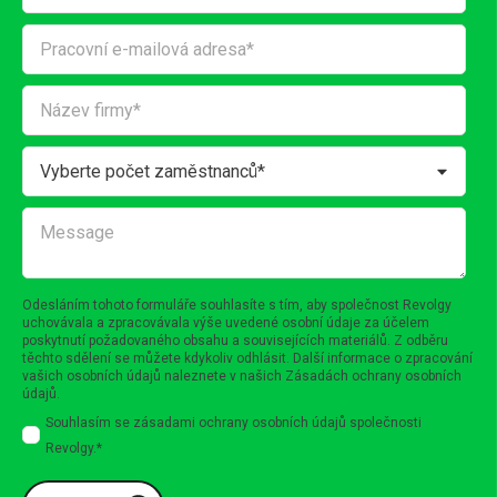
Odesláním tohoto formuláře souhlasíte s tím, aby společnost Revolgy
uchovávala a zpracovávala výše uvedené osobní údaje za účelem
poskytnutí požadovaného obsahu a souvisejících materiálů. Z odběru
těchto sdělení se můžete kdykoliv odhlásit. Další informace o zpracování
vašich osobních údajů naleznete v našich
Zásadách ochrany osobních
údajů
.
Souhlasím se zásadami ochrany osobních údajů společnosti
Revolgy.
*