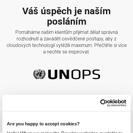
Váš úspěch je naším
posláním
Pomáháme našim klientům přijímat dělat správná
rozhodnutí a zavádět osvědčené postupy, aby z
cloudových technologií vytěžili maximum. Přečtěte si více
a nechte se inspirovat.
Je pro vás Workspace
to
Are you happy to accept cookies?