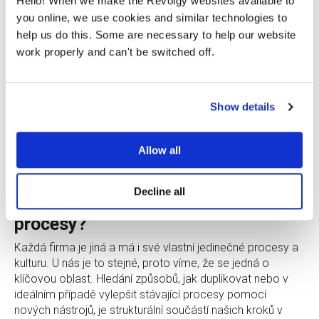
pravé?
Hello! When we make the Revolgy websites available to
you online, we use cookies and similar technologies to
help us do this. Some are necessary to help our website
work properly and can't be switched off.
Kolik to stojí?
Kterou licenci potřebujete, abyste pokryli všechny
procesy v rámci své společnosti? A kolik vás to bude
Show details
stát? Podívejte se na přehled licencí nebo nás kontaktujte
a ujistěte se, že je pro vás Google Workspace tou
správnou volbou a jaká bude cena v případě migrace.
Allow all
POROVNÁNÍ PLÁNŮ
Decline all
Zvládne vaše jedinečné firemní
procesy?
Každá firma je jiná a má i své vlastní jedinečné procesy a
kulturu. U nás je to stejné, proto víme, že se jedná o
klíčovou oblast. Hledání způsobů, jak duplikovat nebo v
ideálním případě vylepšit stávající procesy pomocí
nových nástrojů, je strukturální součástí našich kroků v