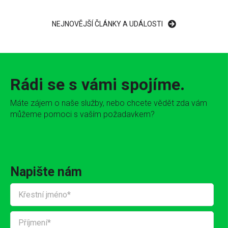
NEJNOVĚJŠÍ ČLÁNKY A UDÁLOSTI
Rádi se s vámi spojíme.
Máte zájem o naše služby, nebo chcete vědět zda vám
můžeme pomoci s vaším požadavkem?
Napište nám