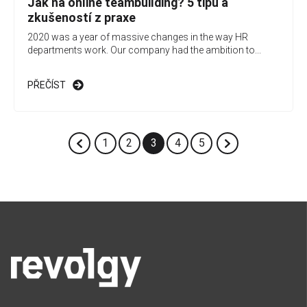
Jak na online teambuilding? 5 tipů a
zkušeností z praxe
2020 was a year of massive changes in the way HR
departments work. Our company had the ambition to...
PŘEČÍST
1
2
3
4
5