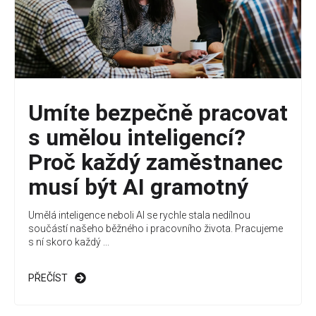
Umíte bezpečně pracovat
s umělou inteligencí?
Proč každý zaměstnanec
musí být AI gramotný
Umělá inteligence neboli AI se rychle stala nedílnou
součástí našeho běžného i pracovního života. Pracujeme
s ní skoro každý ...
PŘEČÍST