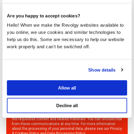
3 tipy z praxe na efektivní onboarding online
Are you happy to accept cookies?
Loni se Revolgy stalo remote-first firmou. To znamená, že
pracujeme hlavně na dálku. Tento přístup...
Hello! When we make the Revolgy websites available to
you online, we use cookies and similar technologies to
help us do this. Some are necessary to help our website
PŘEČÍST
work properly and can't be switched off.
Show details
Zajímá vás svět cloudu?
Odebírejte naše pravidelné novinky, ať vám nic neuteče.
Allow all
Decline all
By submitting this form, you consent to Revolgy storing and
processing the above personal data for the purpose of providing
the requested content and related materials. You can unsubscribe
from these communications at any time. For more information
about the processing of your personal data, please see our
Privacy
& Cookies Policy
and
Data Processing Policy
.