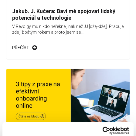
Jakub. J. Kučera: Baví mě spojovat lidský
potenciál a technologie
V Revolgy mu nikdo neřekne jinak než JJ [džej-džej]. Pracuje
zde již pátým rokem a proto jsem se...
PŘEČÍST