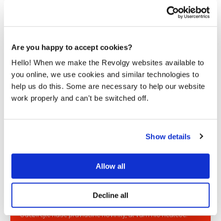
Are you happy to accept cookies?
Hello! When we make the Revolgy websites available to
you online, we use cookies and similar technologies to
Cloud nebo vlastní servery? Jak řeší české
help us do this. Some are necessary to help our website
firmy IT infrastrukturu
work properly and can't be switched off.
V roce 2019 jsme se zeptali našich klientů a dalších
českých firem, jestli a jak využívají cloudová...
Show details
PŘEČÍST
Allow all
Decline all
Zajímá vás svět cloudu?
Odebírejte naše pravidelné novinky, ať vám nic neuteče.