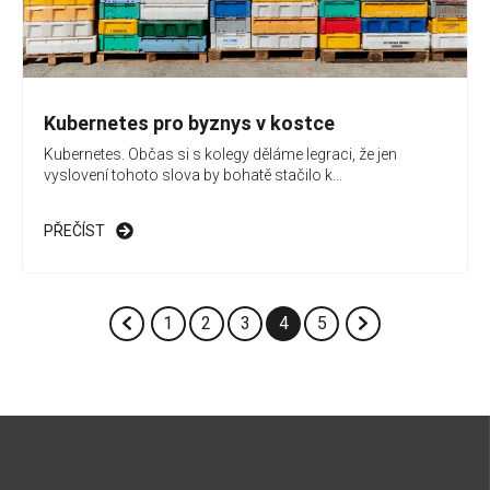
Kubernetes pro byznys v kostce
Kubernetes. Občas si s kolegy děláme legraci, že jen
vyslovení tohoto slova by bohatě stačilo k...
PŘEČÍST
1
2
3
4
5