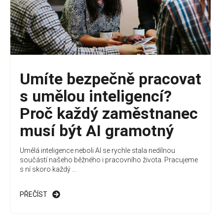
Umíte bezpečně pracovat
s umělou inteligencí?
Proč každý zaměstnanec
musí být AI gramotný
Umělá inteligence neboli AI se rychle stala nedílnou
součástí našeho běžného i pracovního života. Pracujeme
s ní skoro každý ...
PŘEČÍST