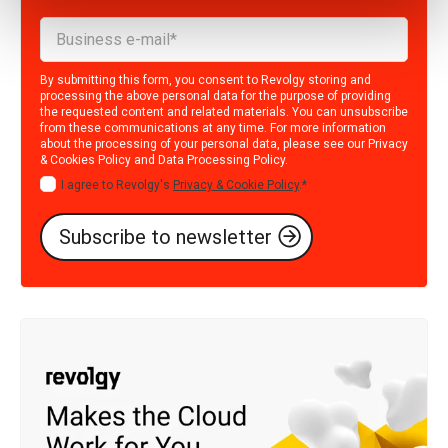
By submitting this form, you consent to Revolgy storing and
processing the above personal data for the purpose of providing
the requested content and related materials. You can unsubscribe
from these communications at any time. For more information
about the processing of your personal data, please see our
Privacy
& Cookies Policy
and
Data Processing Policy
.
I agree to Revolgy's
Privacy & Cookie Policy
.
*