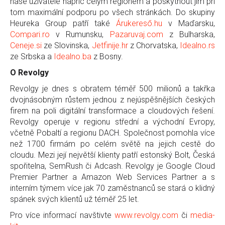
naše uživatele napříč celým regionem a poskytnout jim při
tom maximální podporu po všech stránkách. Do skupiny
Heureka Group patří také
Árukereső.hu
v Maďarsku,
Compari.ro
v Rumunsku,
Pazaruvaj.com
z Bulharska,
Ceneje.si
ze Slovinska,
Jetfinije.hr
z Chorvatska,
Idealno.rs
ze Srbska a
Idealno.ba
z Bosny.
O Revolgy
Revolgy je dnes s obratem téměř 500 milionů a takřka
dvojnásobným růstem jednou z nejúspěšnějších českých
firem na poli digitální transformace a cloudových řešení.
Revolgy operuje v regionu střední a východní Evropy,
včetně Pobaltí a regionu DACH. Společnost pomohla více
než 1700 firmám po celém světě na jejich cestě do
cloudu. Mezi její největší klienty patří estonský Bolt, Česká
spořitelna, SemRush či Adcash. Revolgy je Google Cloud
Premier Partner a Amazon Web Services Partner a s
interním týmem více jak 70 zaměstnanců se stará o klidný
spánek svých klientů už téměř 25 let.
Pro více informací navštivte
www.revolgy.com
či
media-