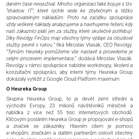
daném čase nevyužíval. Mnoho organizací také bojuje s tzv.
“shadow IT”, které rychle vede ke zbytečným a těžko
spravovatelným nákladům. Proto na začátku spolupráce
vždy veškeré náklady analyzujeme a navrhujeme řešení, kdy
naši zákazníci platí jen za služby, které skutečně potřebují.
Díky Revolgy FinOps mají všechny týmy výdaje za cloudové
služby pevně v rukou.”
říká Miroslav Vlasák, CEO Revolgy.
“Týmům Heureky pomůžeme vše nastavit a provedeme je
celým procesem implementace,”
dodává Miroslav Vlasák.
Revolgy v rámci spolupráce nabídne workshopy, školení a
konzultační spolupráci, aby interní týmy Heureka Group
dokázaly vytěžit z Google Cloud Platform maximum.
O Heureka Group
Skupina Heureka Group, to je devět zemí střední a
východní Evropy, 23 milionů návštěvníků měsíčně a
nabídka z více než 55 tisíc internetových obchodů.
Klíčovým posláním Heureka Group je propojování e‑shopů
a značek se zákazníky. Hlavním cílem je pomoci
e‑shopům, značkám a dalším partnerům oslovit všechny