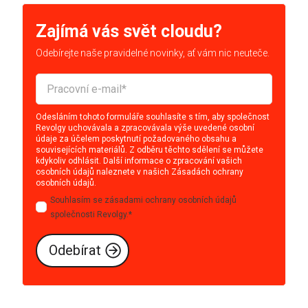
Zajímá vás svět cloudu?
Odebírejte naše pravidelné novinky, ať vám nic neuteče.
Odesláním tohoto formuláře souhlasíte s tím, aby společnost
Revolgy uchovávala a zpracovávala výše uvedené osobní
údaje za účelem poskytnutí požadovaného obsahu a
souvisejících materiálů. Z odběru těchto sdělení se můžete
kdykoliv odhlásit. Další informace o zpracování vašich
osobních údajů naleznete v našich
Zásadách ochrany
osobních údajů
.
Souhlasím se zásadami ochrany osobních údajů
společnosti Revolgy.
*