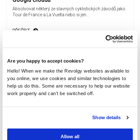
Absolvovat některý ze slavných cyklistických závodů jako
Tour de France a La Vuelta nebo si jen...
PŘEČÍST
Are you happy to accept cookies?
Zajímá vás svět cloudu?
Hello! When we make the Revolgy websites available to
Odebírejte naše pravidelné novinky, ať vám nic neuteče.
you online, we use cookies and similar technologies to
help us do this. Some are necessary to help our website
work properly and can't be switched off.
By submitting this form, you consent to Revolgy storing and
processing the above personal data for the purpose of providing
the requested content and related materials. You can unsubscribe
Show details
from these communications at any time. For more information
about the processing of your personal data, please see our
Privacy
& Cookies Policy
and
Data Processing Policy
.
Allow all
I agree to Revolgy's
Privacy & Cookie Policy
.
*