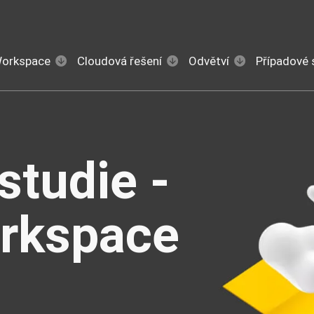
Workspace
Cloudová řešení
Odvětví
Případové 
studie -
rkspace