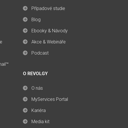
Případové studie
Blog
Ebooky & Návody
ce
Akce & Webináře
Podcast
mail™
O REVOLGY
O nás
MyServices Portal
Kariéra
Media kit