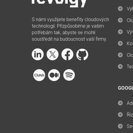
Vý
S námi využijete benefity cloudových
Cl
technologií. Přizpůsobíme je vašim
Vý
potřebám tak, abyste se mohli
soustředit na budoucnost vaší firmy.
Ko
Cl
Te
GOOG
Ad
Ří
Sec