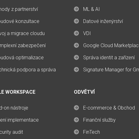
hody z partnerství
ML & AI
oudové konzultace
Datové inženýrství
voj a migrace cloudu
VDI
mplexní zabezpečení
Google Cloud Marketpla
oudová optimalizace
Správa identit a zařízení
chnická podpora a správa
Signature Manager for G
LE WORKSPACE
ODVĚTVÍ
d-on nástroje
E-commerce & Obchod
zení implementace
Finanční služby
urity audit
FinTech