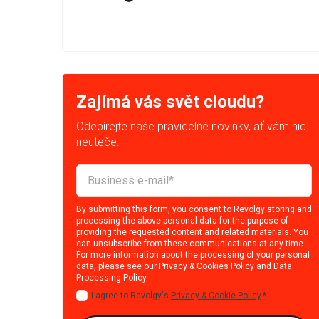
Zajímá vás svět cloudu?
Odebírejte naše pravidelné novinky, ať vám nic
neuteče.
By submitting this form, you consent to Revolgy storing and
processing the above personal data for the purpose of
providing the requested content and related materials. You
can unsubscribe from these communications at any time.
For more information about the processing of your personal
data, please see our
Privacy & Cookies Policy
and
Data
Processing Policy
.
I agree to Revolgy's
Privacy & Cookie Policy
.
*