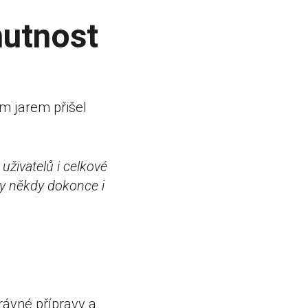
nutnost
ým jarem přišel
živatelů i celkové
ly někdy dokonce i
rávné přípravy a