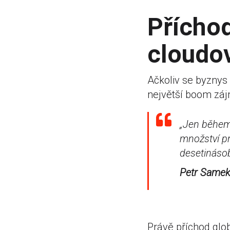
Příchod
cloudo
Ačkoliv se byznys 
největší boom zájm
„Jen během 
množství pr
desetináso
Petr Same
Právě příchod glo