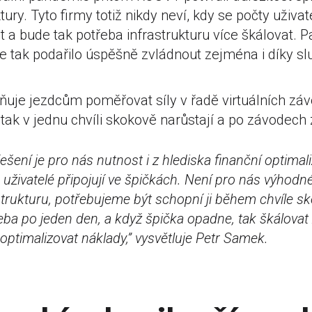
uktury. Tyto firmy totiž nikdy neví, kdy se počty uživ
a bude tak potřeba infrastrukturu více škálovat. P
e tak podařilo úspěšně zvládnout zejména i díky 
uje jezdcům poměřovat síly v řadě virtuálních záv
 tak v jednu chvíli skokově narůstají a po závodech 
šení je pro nás nutnost i z hlediska finanční optimal
 uživatelé připojují ve špičkách. Není pro nás výhodné
strukturu, potřebujeme být schopní ji během chvíle s
 třeba po jeden den, a když špička opadne, tak škálova
 optimalizovat náklady
,” vysvětluje Petr Samek.