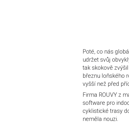
Poté, co nás globá
udržet svůj obvykl
tak skokově zvýšil
březnu loňského r
vyšší než před p
Firma ROUVY z ma
software pro indoo
cyklistické trasy
neměla nouzi.