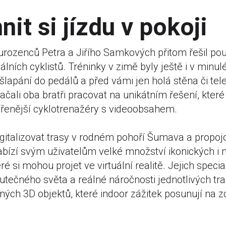
nit si jízdu v pokoji
rozenců Petra a Jiřího Samkových přitom řešil po
lních cyklistů. Tréninky v zimě byly ještě i v minu
šlapání do pedálů a před vámi jen holá stěna či tele
ačali oba bratři pracovat na unikátním řešení, které
ířenější cyklotrenažéry s videoobsahem.
igitalizovat trasy v rodném pohoří Šumava a propoj
ízí svým uživatelům velké množství ikonických i
ré si mohou projet ve virtuální realitě. Jejich speci
tečného světa a reálné náročnosti jednotlivých tra
ých 3D objektů, které indoor zážitek posunují na 