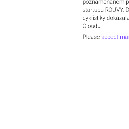
poznamenaném pan
startupu ROUVY. D
cyklistiky dokázal
Cloudu.
Please
accept mar