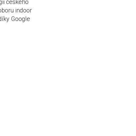
ii českého
oboru indoor
 díky Google