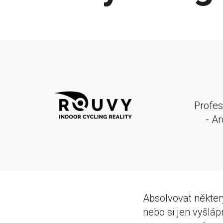
Profes
- Ar
Absolvovat někter
nebo si jen vyšláp