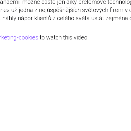
demií možné často jen díky přelomové technolog
nes už jedna z nejúspěšnějších světových firem v 
a náhlý nápor klientů z celého světa ustát zejména
keting-cookies
to watch this video.