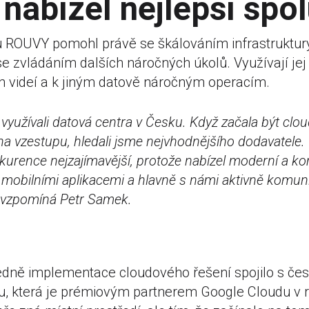
nabízel nejlepší spo
 ROUVY pomohl právě se škálováním infrastruktury
se zvládáním dalších náročných úkolů. Využívají jej
h videí a k jiným datově náročným operacím.
 využívali datová centra v Česku. Když začala být clo
a vzestupu, hledali jsme nejvhodnějšího dodavatele
nkurence nejzajímavější, protože nabízel moderní a ko
 mobilními aplikacemi a hlavně s námi aktivně komuni
“ vzpomíná Petr Samek.
dně implementace cloudového řešení spojilo s čes
u, která je prémiovým partnerem Google Cloudu v 