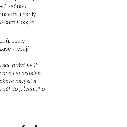
atelů začnou
andemii i náhlý
službám Google
odů, počty
zase klesají.
izace právě kvůli
 držet si neustále
kokově navýšit a
t zpět do původního