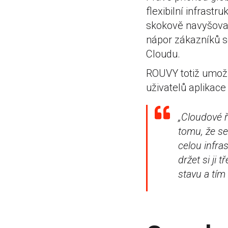
flexibilní infrastr
skokově navyšovat 
nápor zákazníků s
Cloudu.
ROUVY totiž umožň
uživatelů aplikace
„
Cloudové ře
tomu, že se
celou infra
držet si ji
stavu a tím