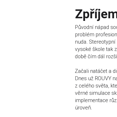
Zpříjem
Původní nápad sou
problém profesioná
nuda. Stereotypní 
vysoké škole tak z
době čím dál rozš
Začali natáčet a d
Dnes už ROUVY nab
z celého světa, kte
věrné simulace sku
implementace různ
úroveň.