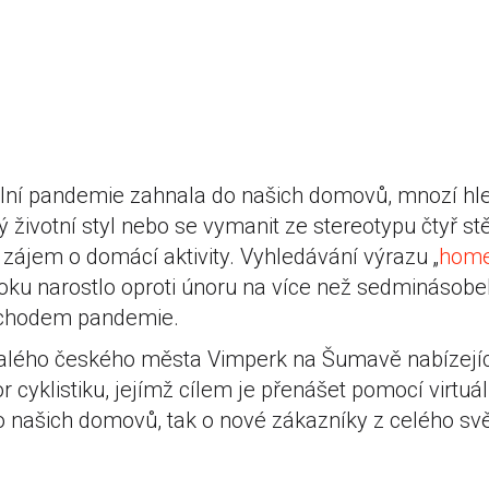
lní pandemie zahnala do našich domovů, mnozí hleda
ý životní styl nebo se vymanit ze stereotypu čtyř s
 zájem o domácí aktivity. Vyhledávání výrazu „
home
oku narostlo oproti únoru na více než sedminásobe
říchodem pandemie.
lého českého města Vimperk na Šumavě nabízející
r cyklistiku, jejímž cílem je přenášet pomocí virtuál
 do našich domovů, tak o nové zákazníky z celého s