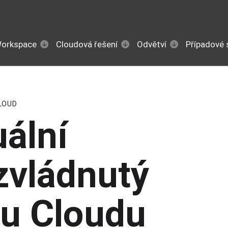
Workspace
Cloudová řešení
Odvětví
Případové 
LOUD
ální
 zvládnutý
lu Cloudu