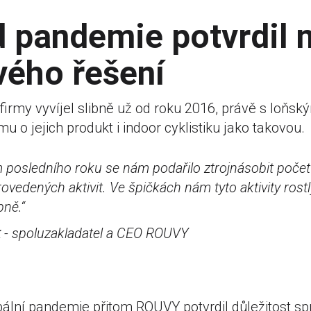
 pandemie potvrdil 
vého řešení
firmy vyvíjel slibně už od roku 2016, právě s loňsk
u o jejich produkt i indoor cyklistiku jako takovou.
posledního roku se nám podařilo ztrojnásobit počet u
ovedených aktivit. Ve špičkách nám tyto aktivity rost
bně.“
k
- spoluzakladatel a CEO ROUVY
bální pandemie přitom ROUVY potvrdil důležitost sp