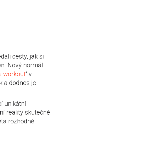
li cesty, jak si
těn. Nový normál
 workout
“ v
k a dodnes je
 unikátní
ní reality skutečné
věta rozhodně