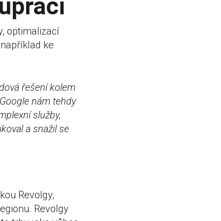
lupráci
, optimalizací
 například ke
udová řešení kolem
. Google nám tehdy
mplexní služby,
koval a snažil se
kou Revolgy,
regionu. Revolgy