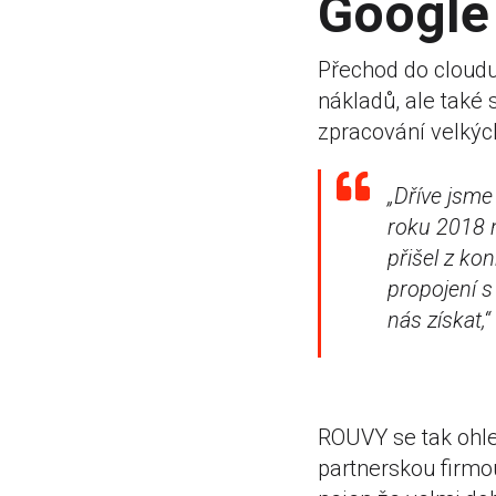
Google 
Přechod do cloudu
nákladů, ale také 
zpracování velkýc
„Dříve jsme
roku 2018 n
přišel z ko
propojení s
nás získat
,
ROUVY se tak ohle
partnerskou firmo