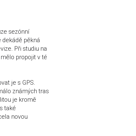
uze sezónní
lé dekádě pěkná
vize. Při studiu na
 mělo propojit v té
ovat je s GPS.
 málo známých tras
alitou je kromě
s také
zcela novou