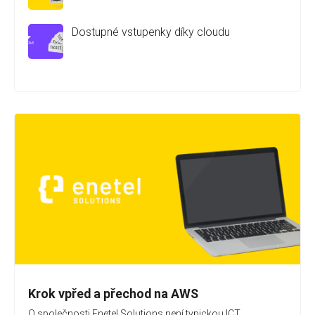
Dostupné vstupenky díky cloudu
Krok vpřed a přechod na AWS
O společnosti Enetel Solutions není typickou ICT