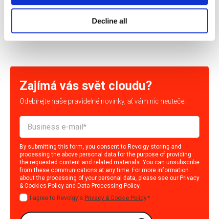
organizací - jazykových škol, společností pro...
Decline all
PŘEČÍST
Zajímá vás svět cloudu?
Odebírejte naše pravidelné novinky, ať vám nic neuteče.
By submitting this form, you consent to Revolgy storing and
processing the above personal data for the purpose of providing
the requested content and related materials. You can unsubscribe
from these communications at any time. For more information
about the processing of your personal data, please see our
Privacy
& Cookies Policy
and
Data Processing Policy
.
I agree to Revolgy's
Privacy & Cookie Policy
.
*