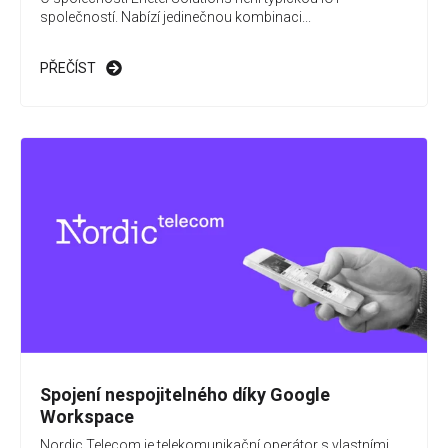
společností. Nabízí jedinečnou kombinaci...
PŘEČÍST
Spojení nespojitelného díky Google
Workspace
Nordic Telecom je telekomunikační operátor s vlastními