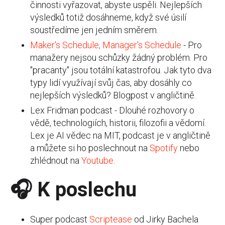
činnosti vyřazovat, abyste uspěli. Nejlepších
výsledků totiž dosáhneme, když své úsilí
soustředíme jen jedním směrem.
Maker's Schedule, Manager's Schedule
- Pro
manažery nejsou schůzky žádný problém. Pro
"pracanty" jsou totální katastrofou. Jak tyto dva
typy lidí využívají svůj čas, aby dosáhly co
nejlepších výsledků? Blogpost v angličtině.
Lex Fridman podcast - Dlouhé rozhovory o
vědě, technologiích, historii, filozofii a vědomí.
Lex je AI vědec na MIT, podcast je v angličtině
a můžete si ho poslechnout na
Spotify
nebo
zhlédnout na
Youtube
.
🎧 K poslechu
Super podcast
Scriptease
od Jirky Bachela