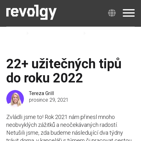
Revolgy
Znalosti & Zkušenosti
Blog
22+ užitečných tipů
do roku 2022
Tereza Grill
prosince 29, 2021
Zvládli jsme to! Rok 2021 nám přinesl mnoho
neobvyklých zážitků a neočekávaných radostí.
Netušili jsme, zda budeme následující dva týdny
trávit doma, v kanceláři s týmem či pracovat cestou