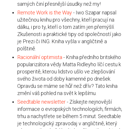
samých činí přesnější úsudky než my!
Remote Work is the Way
- Iwo Szapar napsal
užitečnou knihu pro všechny, kteří pracují na
dálku, i pro ty, kteří o tom zatím jen přemýšlí.
Zkušenosti a praktické tipy od společností jako
je Prezi či ING. Kniha vyšla v angličtině a
polštině.
Racionální optimista
- Kniha předního britského
popularizátora vědy Matta Ridleyho líčí cestu k
prosperitě, kterou lidstvo ušlo ve zlepšování
svého života od doby kamenné po dnešek.
Opravdu se máme se hůř než dřív? Tato kniha
změní váš pohled na svět k lepšímu.
Seedtable newsletter
- Získejte nejnovější
informace o evropských technologiích, firmách,
trhu a nachytřete se během 5 minut. Seedtable
je technologický zpravodaj v angličtině, který