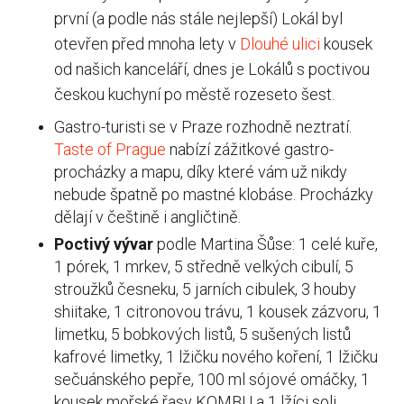
první (a podle nás stále nejlepší) Lokál byl
otevřen před mnoha lety v
Dlouhé ulici
kousek
od našich kanceláří, dnes je Lokálů s poctivou
českou kuchyní po městě rozeseto šest.
Gastro-turisti se v Praze rozhodně neztratí.
Taste of Prague
nabízí zážitkové gastro-
procházky a mapu, díky které vám už nikdy
nebude špatně po mastné klobáse. Procházky
dělají v češtině i angličtině.
Poctivý vývar
podle Martina Šůse: 1 celé kuře,
1 pórek, 1 mrkev, 5 středně velkých cibulí, 5
stroužků česneku, 5 jarních cibulek, 3 houby
shiitake, 1 citronovou trávu, 1 kousek zázvoru, 1
limetku, 5 bobkových listů, 5 sušených listů
kafrové limetky, 1 lžičku nového koření, 1 lžičku
sečuánského pepře, 100 ml sójové omáčky, 1
kousek mořské řasy KOMBU a 1 lžíci soli.