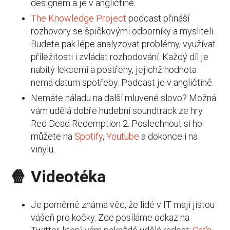
designem a je v angličtině.
The Knowledge Project
podcast přináší
rozhovory se špičkovými odborníky a mysliteli.
Budete pak lépe analyzovat problémy, využívat
příležitosti i zvládat rozhodování. Každý díl je
nabitý lekcemi a postřehy, jejichž hodnota
nemá datum spotřeby. Podcast je v angličtině.
Nemáte náladu na další mluvené slovo? Možná
vám udělá dobře hudební soundtrack ze hry
Red Dead Redemption 2. Poslechnout si ho
můžete na
Spotify
,
Youtube
a dokonce i na
vinylu.
🍿 Videotéka
Je poměrně známá věc, že lidé v IT mají jistou
vášeň pro kočky. Zde posíláme odkaz na