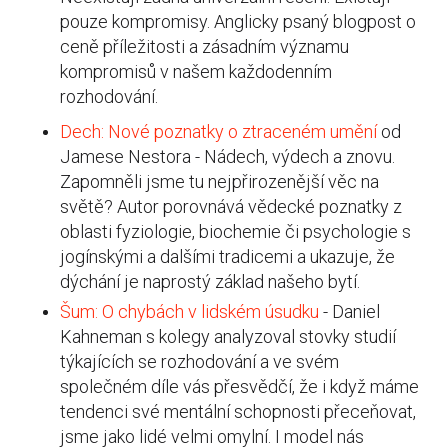
pouze kompromisy. Anglicky psaný blogpost o
ceně příležitosti a zásadním významu
kompromisů v našem každodenním
rozhodování.
Dech: Nové poznatky o ztraceném umění
od
Jamese Nestora -
Nádech, výdech a znovu.
Zapomněli jsme tu nejpřirozenější věc na
světě? Autor porovnává vědecké poznatky z
oblasti fyziologie, biochemie či psychologie s
jogínskými a dalšími tradicemi a ukazuje, že
dýchání je naprostý základ našeho bytí.
Šum: O chybách v lidském úsudku
-
Daniel
Kahneman s kolegy analyzoval stovky studií
týkajících se rozhodování a ve svém
společném díle vás přesvědčí, že i když máme
tendenci své mentální schopnosti přeceňovat,
jsme jako lidé velmi omylní. I model nás