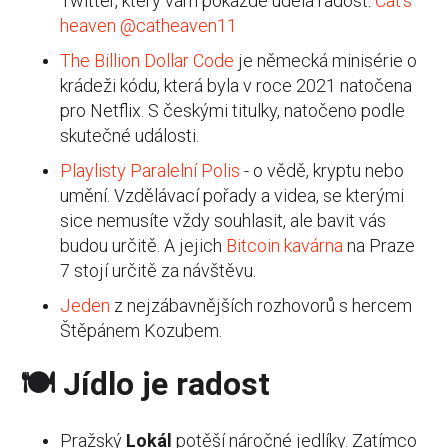
Twitter, který vám pokaždé udělá radost:
Cat's
heaven @catheaven11
The Billion Dollar Code
je německá minisérie o
krádeži kódu, která byla v roce 2021 natočena
pro Netflix. S českými titulky, natočeno podle
skutečné události.
Playlisty Paralelní Polis
- o vědě, kryptu nebo
umění. Vzdělávací pořady a videa, se kterými
sice nemusíte vždy souhlasit, ale bavit vás
budou určitě. A jejich
Bitcoin kavárna
na Praze
7 stojí určitě za návštěvu.
Jeden
z nejzábavnějších rozhovorů s hercem
Štěpánem Kozubem.
🍽 Jídlo je radost
Pražský
Lokál
potěší náročné jedlíky. Zatímco