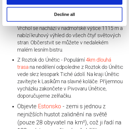
vyhradit si 3 dny. Týden v tomto hi-tech
městě plném zážitků bude tak akorát.
Decline all
Rozhledna Velká Deštná
v Orlických horách -
Vrchol se nachází v nadmořské výšce 1115 m a
nabízí kruhový výhled do všech čtyř světových
stran. Občerstvit se můžete v nedalekém
malém lesním bistru.
Z Roztok do Únětic - Populární
4km dlouhá
trasa
na nedělení odpoledne z Roztok do Únětic
vede skrz lesopark Tiché údolí. Na kraji Únětic
zavítejte k Lasíkům na slavné koláče. Příjemnou
vycházku zakončete v Pivovaru Únětice,
doporučujeme zelňačku.
Objevte
Estonsko
- zemi s jednou z
nejnižších hustot zalidnění na světě
(pouze 28 obyvatel na km²), což ji řadí na