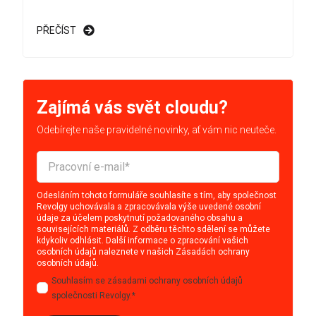
PŘEČÍST
Zajímá vás svět cloudu?
Odebírejte naše pravidelné novinky, ať vám nic neuteče.
Odesláním tohoto formuláře souhlasíte s tím, aby společnost
Revolgy uchovávala a zpracovávala výše uvedené osobní
údaje za účelem poskytnutí požadovaného obsahu a
souvisejících materiálů. Z odběru těchto sdělení se můžete
kdykoliv odhlásit. Další informace o zpracování vašich
osobních údajů naleznete v našich
Zásadách ochrany
osobních údajů
.
Souhlasím se zásadami ochrany osobních údajů
společnosti Revolgy.
*