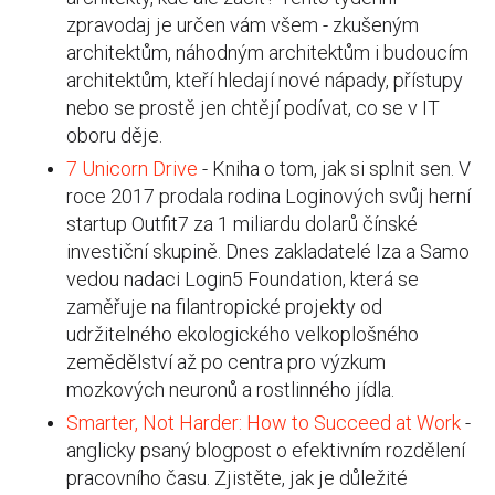
zpravodaj je určen vám všem - zkušeným
architektům, náhodným architektům i budoucím
architektům, kteří hledají nové nápady, přístupy
nebo se prostě jen chtějí podívat, co se v IT
oboru děje.
7 Unicorn Drive
- Kniha o tom, jak si splnit sen. V
roce 2017 prodala rodina Loginových svůj herní
startup Outfit7 za 1 miliardu dolarů čínské
investiční skupině. Dnes zakladatelé Iza a Samo
vedou nadaci Login5 Foundation, která se
zaměřuje na filantropické projekty od
udržitelného ekologického velkoplošného
zemědělství až po centra pro výzkum
mozkových neuronů a rostlinného jídla.
Smarter, Not Harder: How to Succeed at Work
-
anglicky psaný blogpost o efektivním rozdělení
pracovního času. Zjistěte, jak je důležité