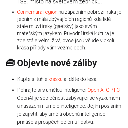
188. místo na světovém žebříčku.
Connemara region
na západním pobřeží Irska je
jedním z mála zbývajících regionů, kde lidé
stále mluví irsky (gaelsky) jako svým
mateřským jazykem. Původní irská kultura je
zde stále velmi živá, ovce jsou všude v okolí
krása přírody vám vezme dech.
🧰 Objevte nové záliby
Kupte si tuhle
krásku
a jděte do lesa.
Pohrajte si s umělou inteligencí
Open AI GPT-3
.
OpenAI je společnost zabývající se výzkumem
a nasazením umělé inteligence. Jejím posláním
je zajistit, aby umělá obecná inteligence
přinášela prospěch celému lidstvu.