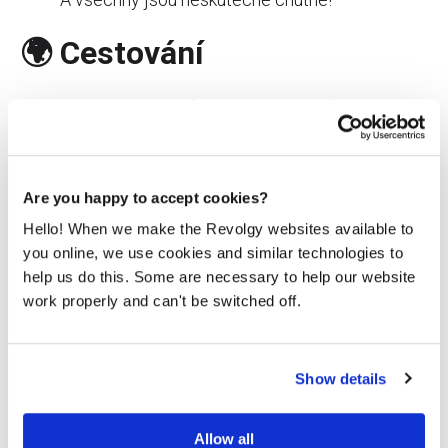
🌍 Cestování
Masca,
Tenerife (Kanárské ostrovy) je skvělým
výchozím bodem pro pěší túru nádherným
údolím. Tato malá vesnička se 100 obyvateli je
ukryta v horách a až do 60. let 20. století byla
Are you happy to accept cookies?
přístupná pouze pěšky nebo na oslu. Pěší trasy
Hello! When we make the Revolgy websites available to
na Tenerife jsou skvělou příležitostí, jak si
you online, we use cookies and similar technologies to
aktivně odpočinout. Doporučujeme ještě Path
help us do this. Some are necessary to help our website
of the Sences (Národní park Anaga) a tůry v
work properly and can't be switched off.
okolí Teide.
Pokud jste v Dubaji ještě nikdy nebyli,
není čas váhat. Sbalte si kufr a objevte
Show details
nejen moderní město, ale navštivte i
Expo
2020
. Na samotné Expo doporučujeme
Allow all