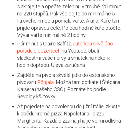
Nakrájejte a opečte zeleninu v troubě. 20 minut
na 220 stupňů. Pak vše dejte do minimálně 5
litrového hrnce a pomalu vařte. A ano. Kuře tam
přijde opravdu celé. Po cca hodině kuře otočte.
Vývar vařte minimálně 2 hodiny.
Pár minut s Claire Saffitz,
autorkou skvělého
pořadu o dezertech
na Youtube, obalí
sladkostmi vaše nervy a smutek na několik
hodin dopředu. Úleva zaručena.
Zajděte na pivo a skvělé jídlo do estonského
pivovaru
Põhjala.
Možná tam potkáte i Štěpána
Kaisera (našeho CSO). Poznáte ho podle
Revolgy kšiltovky.
Až pojedete na dovolenou do jižní Itálie, zkuste
k obědu kromě pizza Napoletana i pizzu
Margherita. Každá pizza na jihu je velmi odlišná.
A všechny jsou neskutečně chutné!