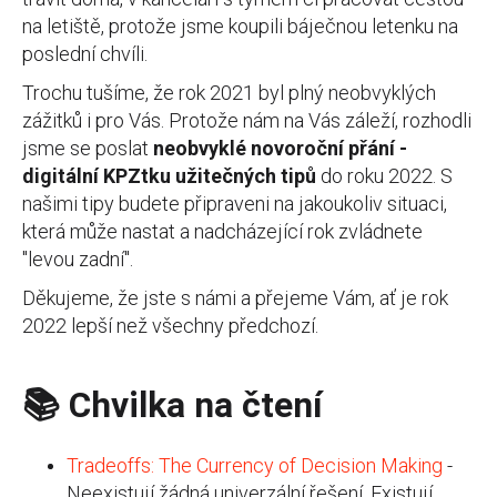
na letiště, protože jsme koupili báječnou letenku na
poslední chvíli.
Trochu tušíme, že rok 2021 byl plný neobvyklých
zážitků i pro Vás. Protože nám na Vás záleží, rozhodli
jsme se poslat
neobvyklé novoroční přání -
digitální KPZtku užitečných tipů
do roku 2022. S
našimi tipy budete připraveni na jakoukoliv situaci,
která může nastat a nadcházející rok zvládnete
"levou zadní".
Děkujeme, že jste s námi a přejeme Vám, ať je rok
2022 lepší než všechny předchozí.
📚 Chvilka na čtení
Tradeoffs: The Currency of Decision Making
-
Neexistují žádná univerzální řešení. Existují