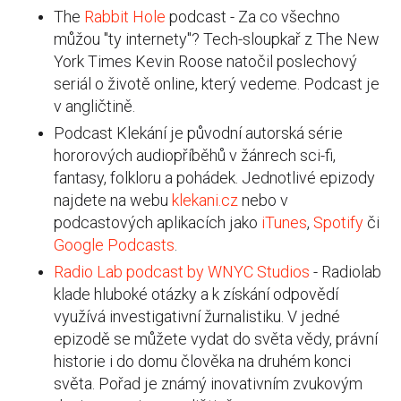
The
Rabbit Hole
podcast - Za co všechno
můžou "ty internety"? Tech-sloupkař z The New
York Times Kevin Roose natočil poslechový
seriál o životě online, který vedeme. Podcast je
v angličtině.
Podcast Klekání je původní autorská série
hororových audiopříběhů v žánrech sci-fi,
fantasy, folkloru a pohádek. Jednotlivé epizody
najdete na webu
klekani.cz
nebo v
podcastových aplikacích jako
iTunes
,
Spotify
či
Google Podcasts
.
Radio Lab podcast by WNYC Studios
- Radiolab
klade hluboké otázky a k získání odpovědí
využívá investigativní žurnalistiku. V jedné
epizodě se můžete vydat do světa vědy, právní
historie i do domu člověka na druhém konci
světa. Pořad je známý inovativním zvukovým