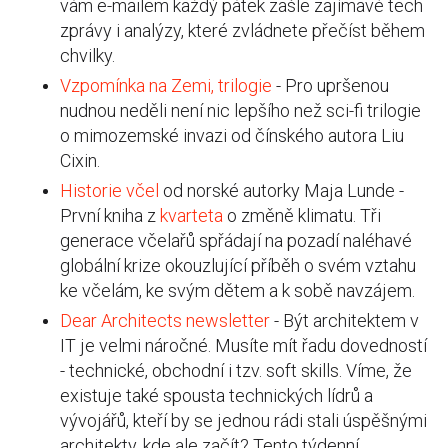
vám e-mailem každý pátek zašle zajímavé tech
zprávy i analýzy, které zvládnete přečíst během
chvilky.
Vzpomínka na Zemi, trilogie
- Pro upršenou
nudnou neděli není nic lepšího než sci-fi trilogie
o mimozemské invazi od čínského autora Liu
Cixin.
Historie včel
od norské autorky Maja Lunde -
První kniha z
kvarteta
o změně klimatu. Tři
generace včelařů spřádají na pozadí naléhavé
globální krize okouzlující příběh o svém vztahu
ke včelám, ke svým dětem a k sobě navzájem.
Dear Architects newsletter
- Být architektem v
IT je velmi náročné. Musíte mít řadu dovedností
- technické, obchodní i tzv. soft skills. Víme, že
existuje také spousta technických lídrů a
vývojářů, kteří by se jednou rádi stali úspěšnými
architekty, kde ale začít? Tento týdenní